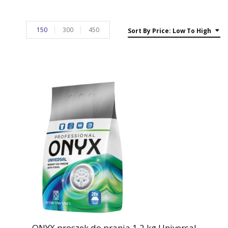
150
300
450
Sort By Price: Low To High
ONYX proszek do prania 1,2 kg Universal