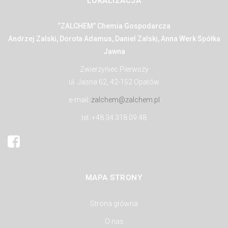
LOKALIZACJA
“ZALCHEM” Chemia Gospodarcza
Andrzej Zalski, Dorota Adamus, Daniel Zalski, Anna Werk Spółka
Jawna
Zwierzyniec Pierwszy
ul. Jasna 62, 42-152 Opatów
e-mail:
zalchem@zalchem.pl
tel. +48 34 318 09 48
MAPA STRONY
Strona główna
O nas