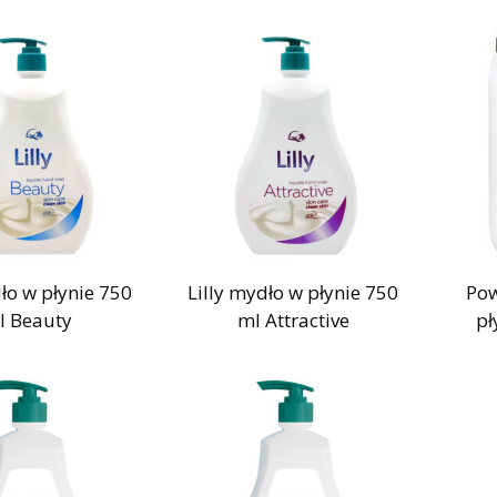
dło w płynie 750
Lilly mydło w płynie 750
Pow
l Beauty
ml Attractive
pł