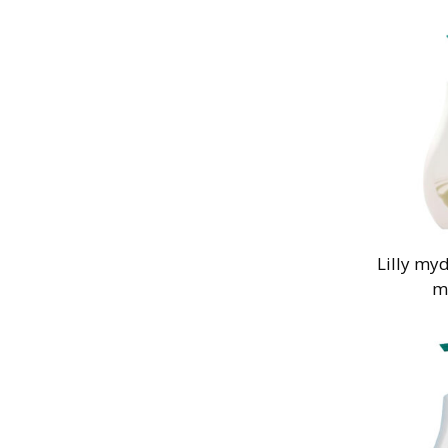
Lilly my
m