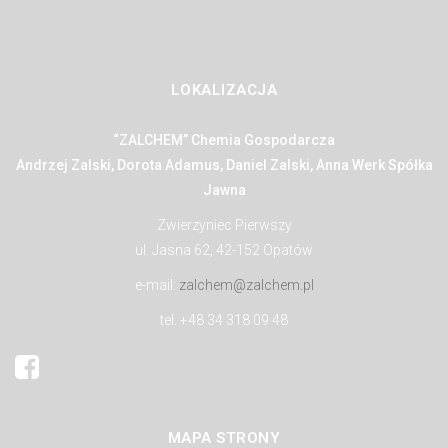
LOKALIZACJA
“ZALCHEM” Chemia Gospodarcza
Andrzej Zalski, Dorota Adamus, Daniel Zalski, Anna Werk Spółka
Jawna
Zwierzyniec Pierwszy
ul. Jasna 62, 42-152 Opatów
e-mail:
zalchem@zalchem.pl
tel. +48 34 318 09 48
MAPA STRONY