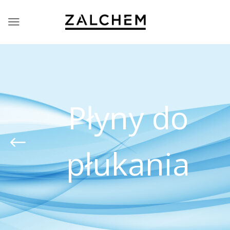
Płyny do
płukania